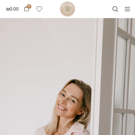
0
₪
0.00