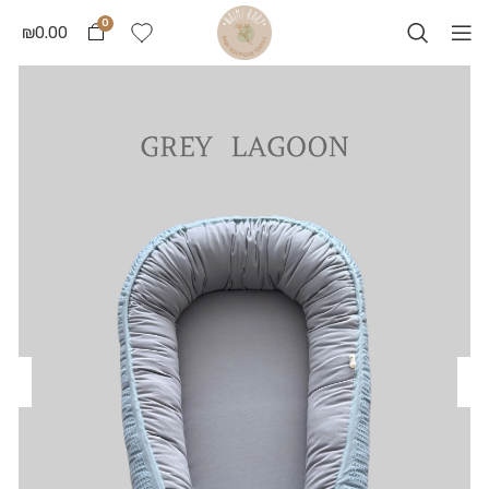
0
₪
0.00