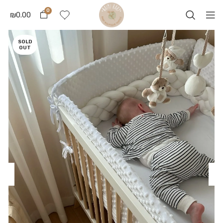
0
₪
0.00
SOLD
OUT