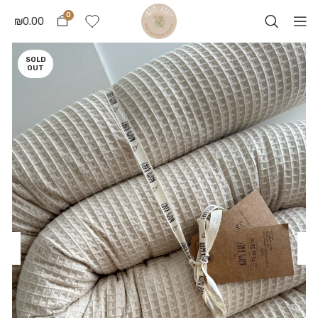
0
₪
0.00
SOLD
OUT