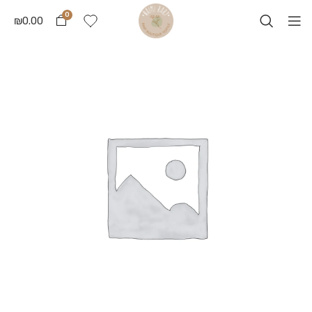
0
₪
0.00