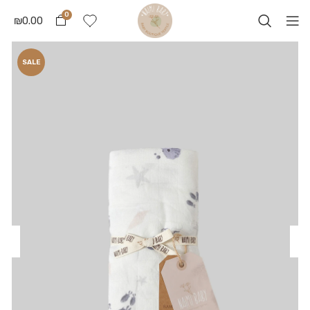
0
₪
0.00
SALE