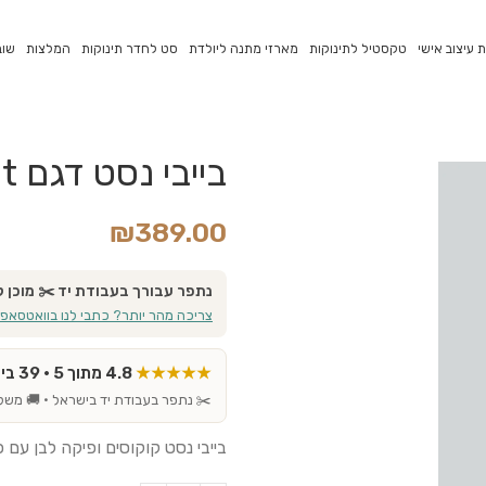
 עיצוב אישי
טקסטיל לתינוקות
מארזי מתנה ליולדת
סט לחדר תינוקות
המלצות
שוב
בייבי נסט דגם Coconut
₪
389.00
נתפר עבורך בעבודת יד ✂️ מוכן למשלוח ת
צריכה מהר יותר? כתבי לנו בוואטסאפ
★★★★★
4.8 מתוך 5 · 39 ביקורות אמיתיות בגוגל
✂️ נתפר בעבודת יד בישראל · 🚚 משל
בייבי נסט קוקוסים ופיקה לבן עם פ