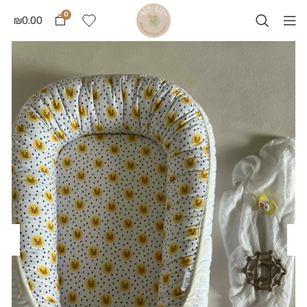
0
₪
0.00