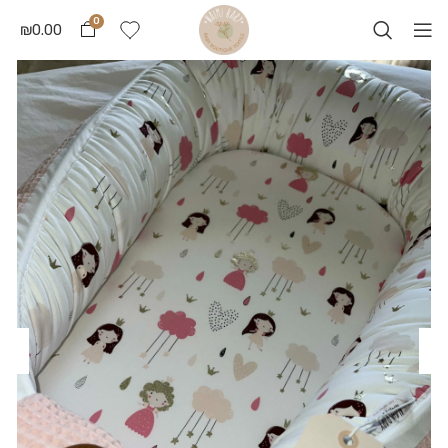
0
₪
0.00