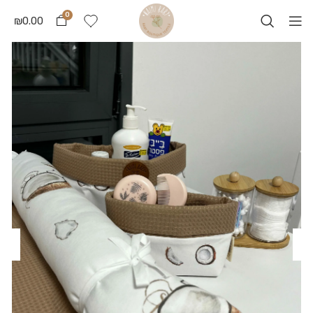
0
₪
0.00