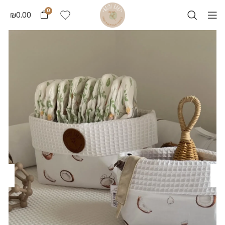
0
₪
0.00