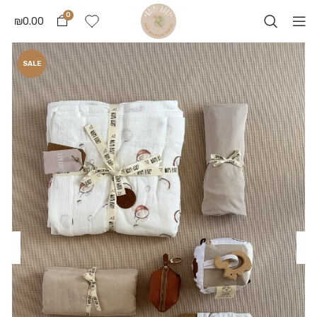
0
₪
0.00
SALE