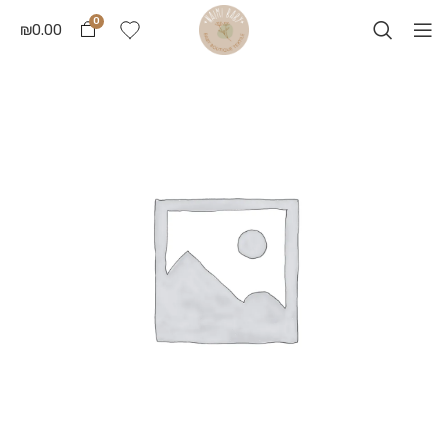
0
₪
0.00