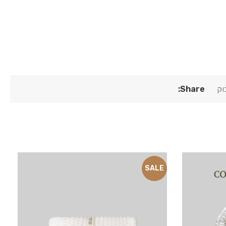
וק
Share:
SALE