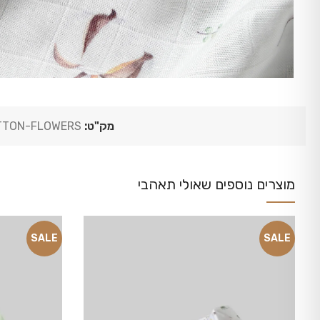
מק"ט:
TTON-FLOWERS
SALE
SALE