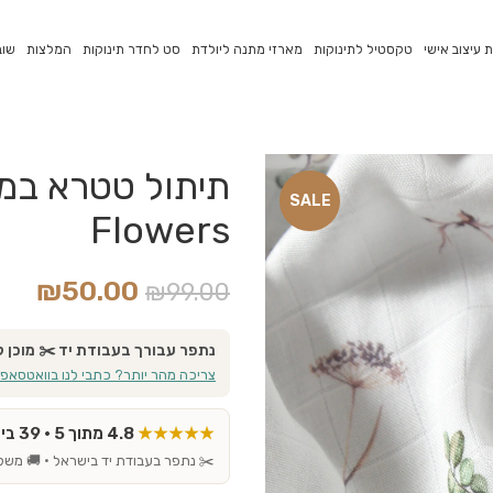
 עיצוב אישי
טקסטיל לתינוקות
מארזי מתנה ליולדת
סט לחדר תינוקות
המלצות
שוב
SALE
Flowers
₪
50.00
₪
99.00
נתפר עבורך בעבודת יד ✂️ מוכן למשלוח ת
צריכה מהר יותר? כתבי לנו בוואטסאפ
★★★★★
4.8 מתוך 5 · 39 ביקורות אמיתיות בגוגל
✂️ נתפר בעבודת יד בישראל · 🚚 משל