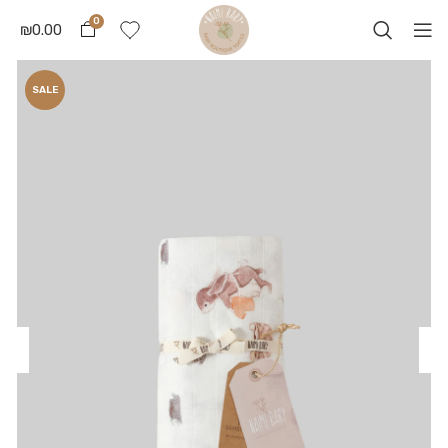
0
₪
0.00
SALE