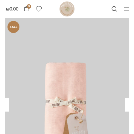
0
₪
0.00
SALE