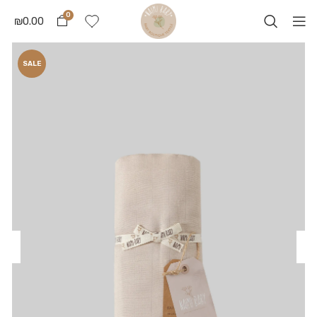
0
₪
0.00
SALE